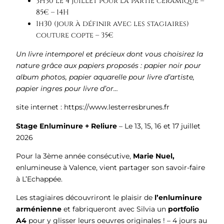
3H30 le 4 juillet pour la partie céramique –
85€ – 14H
1h30 (jour à définir avec les stagiaires)
couture copte – 35€
Un livre intemporel et précieux dont vous choisirez la
nature grâce aux papiers proposés : papier noir pour
album photos, papier aquarelle
pour livre d’artiste,
papier ingres pour livre d’or…
site internet : https://www.lesterresbrunes.fr
Stage Enluminure + Reliure
– Le 13, 15, 16 et 17 juillet
2026
Pour la 3ème année consécutive,
Marie Nuel,
enlumineuse à Valence, vient partager son savoir-faire
à L’Echappée.
Les stagiaires découvriront le plaisir de
l’enluminure
arménienne
et fabriqueront avec Silvia un
portfolio
A4
pour y glisser leurs oeuvres originales ! – 4 jours au