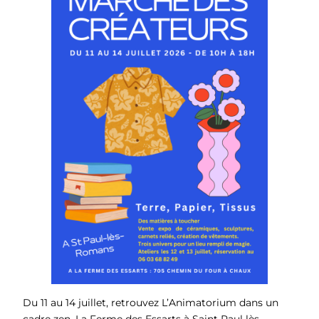
Du 11 au 14 juillet, retrouvez L’Animatorium dans un
cadre zen, La Ferme des Essarts à Saint Paul lès